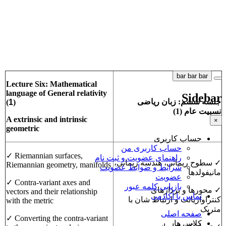
bar
bar
bar
Lecture Six: Mathematical
language of General relativity
Sidebar
جلسه ششم
:
زبان ریاضی
(
1
)
نسبیت عام
(1)
A extrinsic and intrinsic
×
geometric
حساب کاربری
حساب کاربری من
✓ Riemannian surfaces,
راهنمای عضویت و ثبت نام
✓ سطوح ریمانی، هندسه ریمانی،
Riemannian geometry, manifolds
شرایط و ضوابط عضویت
مانیفولدها
عضویت
✓ Contra-variant axes and
بازیابی کلمه عبور
✓ محورها و بردارهای
vectors and their relationship
تماس با آکادمی
کنتراواریانت و ارتباط شان با
with the metric
متریک
صفحه اصلی
✓ Converting the contra-variant
کلاس ها