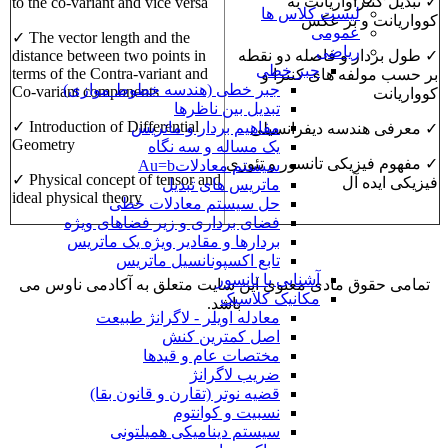
✓ تبدیل کنتراواریانت به
to the co-variant and vice versa
لیست کلاس ها
کوواریانت و بر عکس
عمومی
✓ The vector length and the
ریاضی
✓ طول بردار و فاصله دو نقطه
distance between two points in
جبر خطی
terms of the Contra-variant and
بر حسب مولفه های کنترا و
جبر خطى (هندسه خطوط موازى)
Co-variant components
کوواریانت
تبدیل بین ناظرها
✓ Introduction of Differential
مفاهیم بردار و ماتریس
✓ معرفی هندسه دیفرانسیلی
Geometry
یک مساله و سه نگاه
✓ مفهوم فیزیکی تانسور و تئوری
سیستم معادلاتAu=b
✓ Physical concept of tensor and
فیزیکی ایده آل
ماتریس های تبدیل
ideal physical theory
حل سیستم معادلات خطی
فضای برداری و زیر فضاهای ویژه
بردارها و مقادیر ویژه یک ماتریس
تابع اکسپونانسیل ماتریس
آشنایی با تانسور
تمامی حقوق مادی معنوی این سایت متعلق به آکادمی ناوس می
مکانیک کلاسیک
باشد.
معادله اویلر - لاگرانژ طبیعت
اصل کمترین کنش
مختصات عام و قیدها
ضریب لاگرانژ
قضیه نوتر (تقارن و قانون بقا)
نسبیت و کوانتوم
سیستم دینامیکی همیلتونی