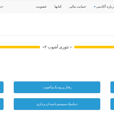
رباره آکادمی
حمایت مالی
کتابها
عضویت
حس
« تئوری آشوب ۲»
رفتار پریودیک و آشوب
دینامیک سیستم با میدان برداری