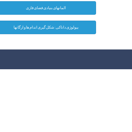
المانهای بنیادی فضای فازی
بیولوژی داناکی: شکل گیری اندام ها و ارگانها