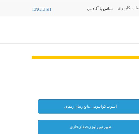
اب کاربری
تماس با آکادمی
ENGLISH
آشوب کوانتومى/تابع زیتاى ریمان
تغییر توپولوژی فضای فازی